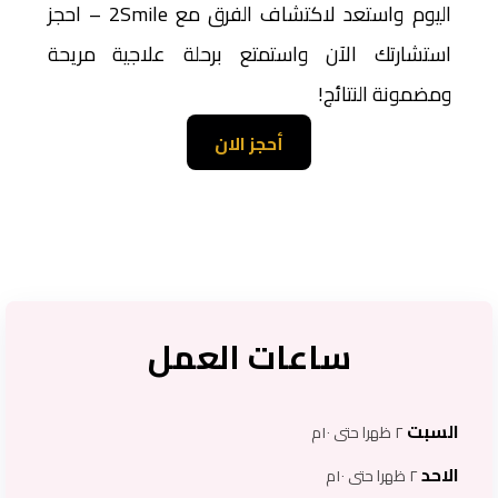
اليوم واستعد لاكتشاف الفرق مع 2Smile – احجز
استشارتك الآن واستمتع برحلة علاجية مريحة
ومضمونة النتائج!
أحجز الان
ساعات العمل
السبت
٢ ظهرا حتى ١٠م
الاحد
٢ ظهرا حتى ١٠م