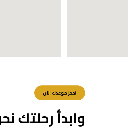
احجز موعدك الآن
وابدأ رحلتك نح